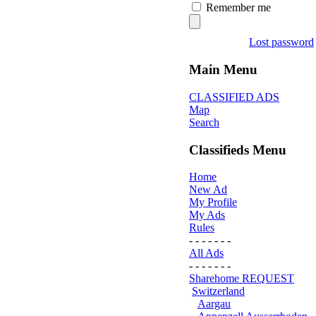
Remember me
Lost password
Main Menu
CLASSIFIED ADS
Map
Search
Classifieds Menu
Home
New Ad
My Profile
My Ads
Rules
- - - - - - -
All Ads
- - - - - - -
Sharehome REQUEST
Switzerland
Aargau