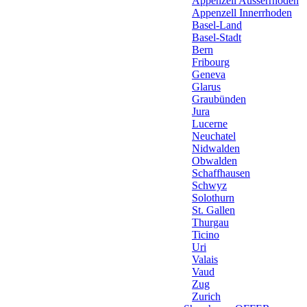
Appenzell Ausserrhoden
Appenzell Innerrhoden
Basel-Land
Basel-Stadt
Bern
Fribourg
Geneva
Glarus
Graubünden
Jura
Lucerne
Neuchatel
Nidwalden
Obwalden
Schaffhausen
Schwyz
Solothurn
St. Gallen
Thurgau
Ticino
Uri
Valais
Vaud
Zug
Zurich