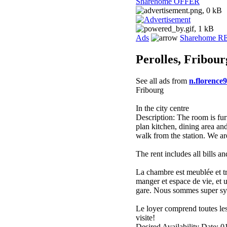
Sharehome OFFER
Ads
Sharehome 
Perolles, Fribour
See all ads from
n.florence
Fribourg
In the city centre
Description: The room is fu
plan kitchen, dining area an
walk from the station. We ar
The rent includes all bills a
La chambre est meublée et très
manger et espace de vie, et u
gare. Nous sommes super sym
Le loyer comprend toutes les
visite!
Desired Availability Date: 