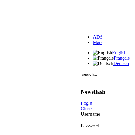
ADS
Map
English
Français
Deutsch
Newsflash
Login
Close
Username
Password