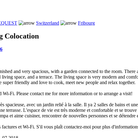
REQUEST
Switzerland
Fribourg
g Colocation
96
rnished and very spacious, with a garden connected to the room. There
d living space, and a terrace. The living space is very modern and comfo
e super friendly and love to cook, meet new people and relax together.
nd Wi-Fi. Please contact me for more information or to arrange a visit!
 spacieuse, avec un jardin relié à la salle. Il ya 2 salles de bains et une
ne terrasse. L'espace de vie est très moderne et confortable et se trouve
pa et aime cuisiner, rencontrer de nouvelles personnes et se détendre
 factures et Wi-Fi. S'il vous plaît contactez-moi pour plus d'informatio
01.07.2018