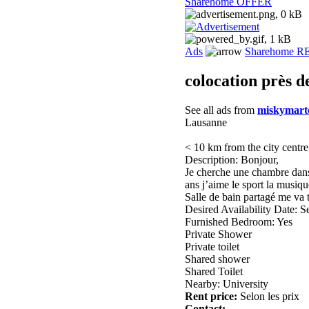
Sharehome OFFER
Ads
Sharehome 
colocation près 
See all ads from
miskymart
Lausanne
< 10 km from the city centre
Description: Bonjour,
Je cherche une chambre dans
ans j’aime le sport la musiqu
Salle de bain partagé me va t
Desired Availability Date: 
Furnished Bedroom: Yes
Private Shower
Private toilet
Shared shower
Shared Toilet
Nearby: University
Rent price:
Selon les prix
Contact: