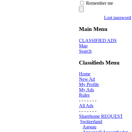
Remember me
Lost password
Main Menu
CLASSIFIED ADS
Map
Search
Classifieds Menu
Home
New Ad
My Profile
My Ads
Rules
- - - - - - -
All Ads
- - - - - - -
Sharehome REQUEST
Switzerland
Aargau