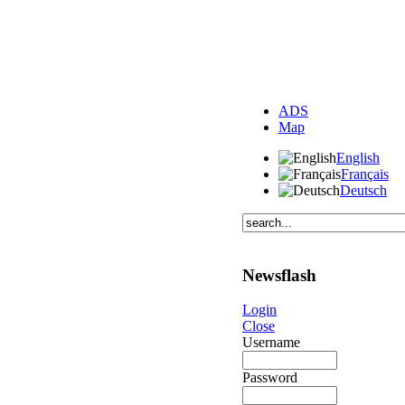
ADS
Map
English
Français
Deutsch
Newsflash
Login
Close
Username
Password