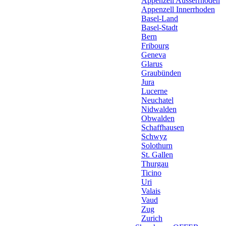
Appenzell Ausserrhoden
Appenzell Innerrhoden
Basel-Land
Basel-Stadt
Bern
Fribourg
Geneva
Glarus
Graubünden
Jura
Lucerne
Neuchatel
Nidwalden
Obwalden
Schaffhausen
Schwyz
Solothurn
St. Gallen
Thurgau
Ticino
Uri
Valais
Vaud
Zug
Zurich