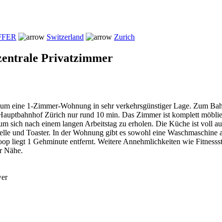
FFER
Switzerland
Zurich
zentrale Privatzimmer
ch um eine 1-Zimmer-Wohnung in sehr verkehrsgünstiger Lage. Zum Ba
auptbahnhof Zürich nur rund 10 min. Das Zimmer ist komplett möbl
, um sich nach einem langen Arbeitstag zu erholen. Die Küche ist voll au
lle und Toaster. In der Wohnung gibt es sowohl eine Waschmaschine a
op liegt 1 Gehminute entfernt. Weitere Annehmlichkeiten wie Fitnesss
er Nähe.
wer