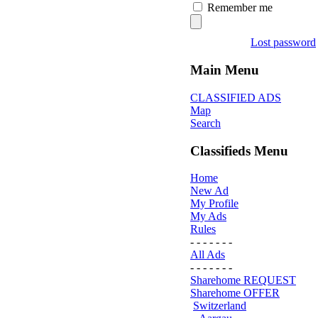
Remember me
Lost password
Main Menu
CLASSIFIED ADS
Map
Search
Classifieds Menu
Home
New Ad
My Profile
My Ads
Rules
- - - - - - -
All Ads
- - - - - - -
Sharehome REQUEST
Sharehome OFFER
Switzerland