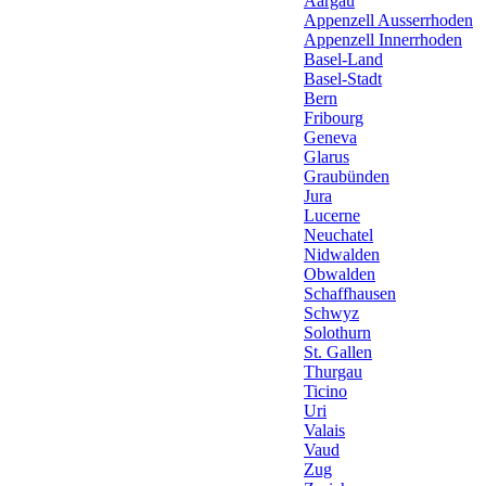
Aargau
Appenzell Ausserrhoden
Appenzell Innerrhoden
Basel-Land
Basel-Stadt
Bern
Fribourg
Geneva
Glarus
Graubünden
Jura
Lucerne
Neuchatel
Nidwalden
Obwalden
Schaffhausen
Schwyz
Solothurn
St. Gallen
Thurgau
Ticino
Uri
Valais
Vaud
Zug