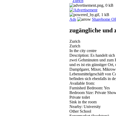
Zurich
Ads
Sharehome O
zugängliche und 
Zurich
Zurich
In the city centre
Description: Es handelt si
zwei Gehminuten und zum H
und es ist ein günstiger Ort
Dampfgarer, Mixer, Mikrowe
Lebensmittelgeschäft von Co
befinden sich ebenfalls in d
Available from:
Furnished Bedroom: Yes
Bedroom Size: Private Sho
Private toilet
Sink in the room
Nearby: University
Other School
Supermarket (foodstore)