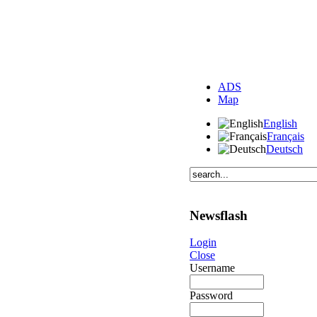
ADS
Map
English
Français
Deutsch
Newsflash
Login
Close
Username
Password