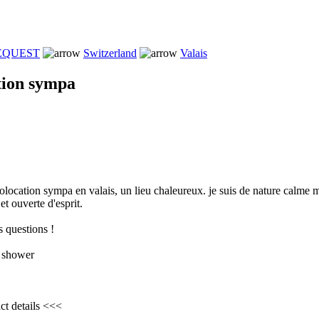
REQUEST
Switzerland
Valais
tion sympa
colocation sympa en valais, un lieu chaleureux. je suis de nature calme m
et ouverte d'esprit.
s questions !
 shower
ct details <<<