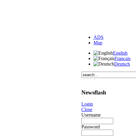
ADS
Map
English
Français
Deutsch
Newsflash
Login
Close
Username
Password