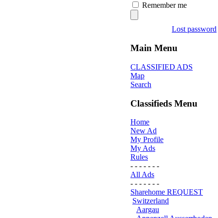
Remember me
Lost password
Main Menu
CLASSIFIED ADS
Map
Search
Classifieds Menu
Home
New Ad
My Profile
My Ads
Rules
- - - - - - -
All Ads
- - - - - - -
Sharehome REQUEST
Switzerland
Aargau