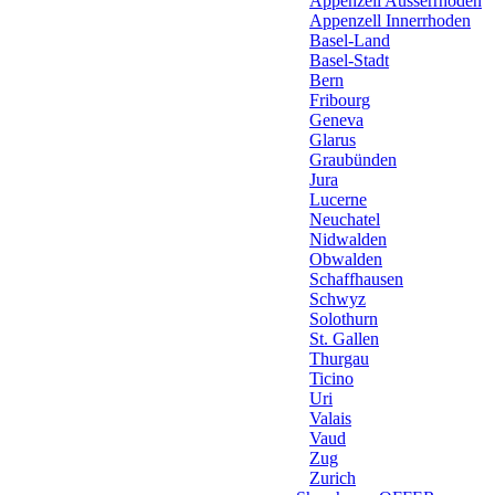
Appenzell Ausserrhoden
Appenzell Innerrhoden
Basel-Land
Basel-Stadt
Bern
Fribourg
Geneva
Glarus
Graubünden
Jura
Lucerne
Neuchatel
Nidwalden
Obwalden
Schaffhausen
Schwyz
Solothurn
St. Gallen
Thurgau
Ticino
Uri
Valais
Vaud
Zug
Zurich