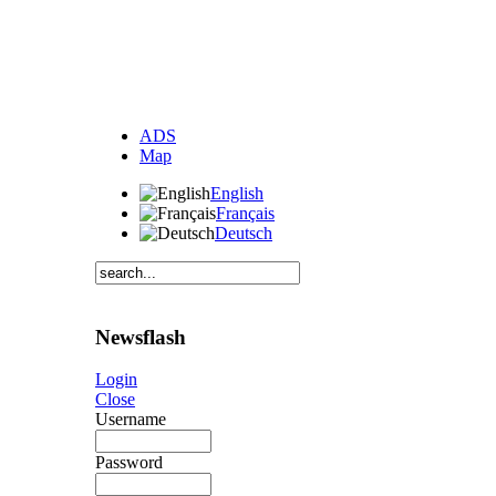
ADS
Map
English
Français
Deutsch
Newsflash
Login
Close
Username
Password