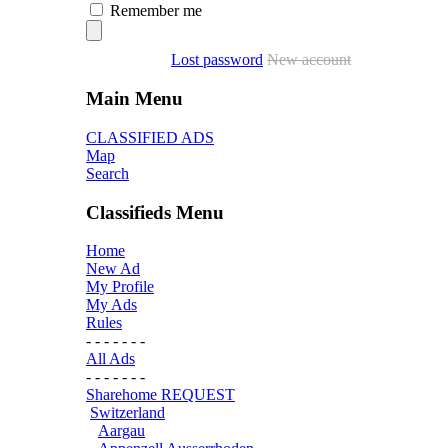
Remember me
Lost password
New account
Main Menu
CLASSIFIED ADS
Map
Search
Classifieds Menu
Home
New Ad
My Profile
My Ads
Rules
- - - - - - -
All Ads
- - - - - - -
Sharehome REQUEST
Switzerland
Aargau