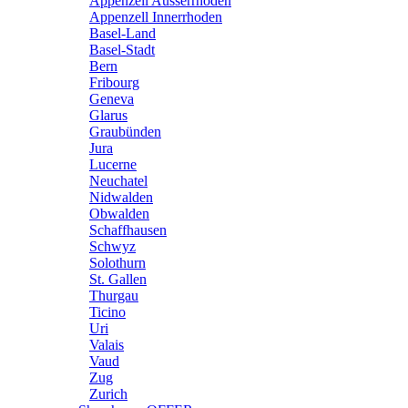
Appenzell Ausserrhoden
Appenzell Innerrhoden
Basel-Land
Basel-Stadt
Bern
Fribourg
Geneva
Glarus
Graubünden
Jura
Lucerne
Neuchatel
Nidwalden
Obwalden
Schaffhausen
Schwyz
Solothurn
St. Gallen
Thurgau
Ticino
Uri
Valais
Vaud
Zug
Zurich