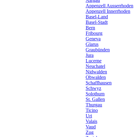
Aargau
Appenzell Ausserrhoden
Appenzell Innerrhoden
Basel-Land
Basel-Stadt
Bern
Fribourg
Geneva
Glarus
Graubünden
Jura
Lucerne
Neuchatel
Nidwalden
Obwalden
Schaffhausen
Schwyz
Solothurn
St. Gallen
Thurgau
Ticino
Uri
Valais
Vaud
Zug