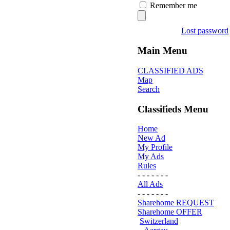
Remember me
Lost password
Main Menu
CLASSIFIED ADS
Map
Search
Classifieds Menu
Home
New Ad
My Profile
My Ads
Rules
- - - - - - -
All Ads
- - - - - - -
Sharehome REQUEST
Sharehome OFFER
Switzerland