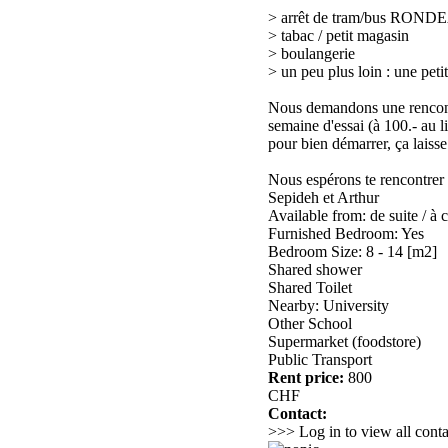
> arrêt de tram/bus RONDE
> tabac / petit magasin
> boulangerie
> un peu plus loin : une pet
Nous demandons une rencontr
semaine d'essai (à 100.- au l
pour bien démarrer, ça laisse
Nous espérons te rencontrer t
Sepideh et Arthur
Available from: de suite / à 
Furnished Bedroom: Yes
Bedroom Size: 8 - 14 [m2]
Shared shower
Shared Toilet
Nearby: University
Other School
Supermarket (foodstore)
Public Transport
Rent price:
800
CHF
Contact:
>>> Log in to view all conta