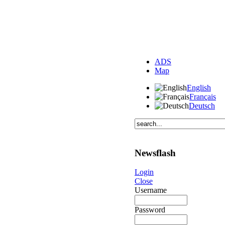
ADS
Map
English
Français
Deutsch
Newsflash
Login
Close
Username
Password