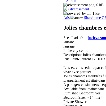
Zurich
Ads
Sharehome O
Jolies chambres 
See all ads from
lucievaran
lausane
lausane
In the city centre
Description: Jolies chambre
Rue Saint-Laurent 12, 1003
Laissez-vous séduire par ce 
vivre avec parquet.
Jolies chambres meublées à 
L'appartement est situé dans
A partager: cuisine neuve équ
Available from: maintenant
Furnished Bedroom: Yes
Bedroom Size: > 14 [m2]
Private Shower
Private toilet