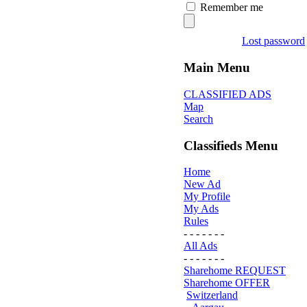
Remember me
Lost password
Main Menu
CLASSIFIED ADS
Map
Search
Classifieds Menu
Home
New Ad
My Profile
My Ads
Rules
- - - - - - -
All Ads
- - - - - - -
Sharehome REQUEST
Sharehome OFFER
Switzerland