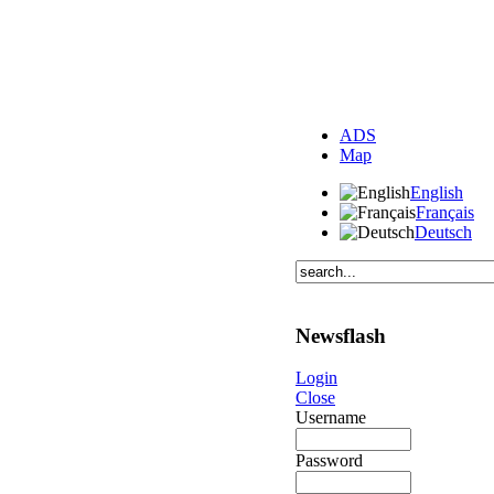
ADS
Map
English
Français
Deutsch
Newsflash
Login
Close
Username
Password