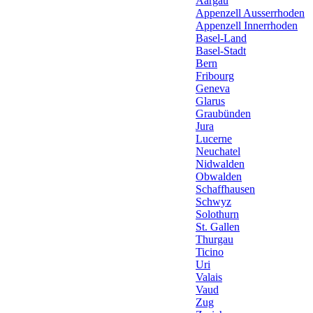
Aargau
Appenzell Ausserrhoden
Appenzell Innerrhoden
Basel-Land
Basel-Stadt
Bern
Fribourg
Geneva
Glarus
Graubünden
Jura
Lucerne
Neuchatel
Nidwalden
Obwalden
Schaffhausen
Schwyz
Solothurn
St. Gallen
Thurgau
Ticino
Uri
Valais
Vaud
Zug