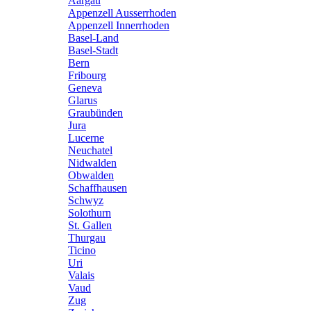
Aargau
Appenzell Ausserrhoden
Appenzell Innerrhoden
Basel-Land
Basel-Stadt
Bern
Fribourg
Geneva
Glarus
Graubünden
Jura
Lucerne
Neuchatel
Nidwalden
Obwalden
Schaffhausen
Schwyz
Solothurn
St. Gallen
Thurgau
Ticino
Uri
Valais
Vaud
Zug