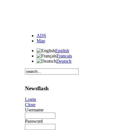
ADS
Map
English
Français
Deutsch
Newsflash
Login
Close
Username
Password