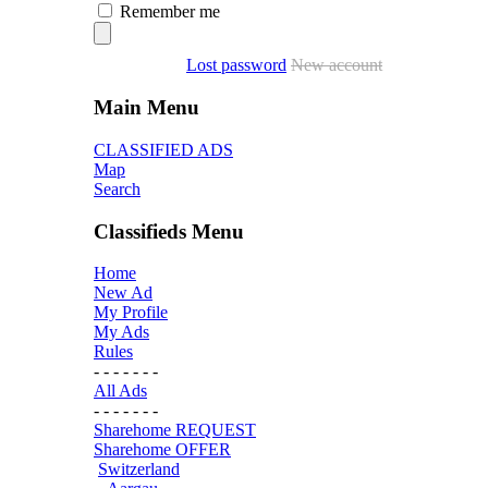
Remember me
Lost password
New account
Main Menu
CLASSIFIED ADS
Map
Search
Classifieds Menu
Home
New Ad
My Profile
My Ads
Rules
- - - - - - -
All Ads
- - - - - - -
Sharehome REQUEST
Sharehome OFFER
Switzerland