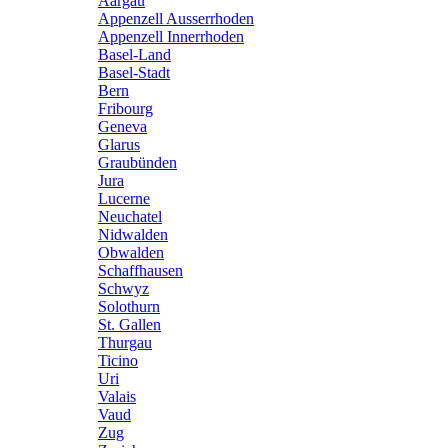
Aargau
Appenzell Ausserrhoden
Appenzell Innerrhoden
Basel-Land
Basel-Stadt
Bern
Fribourg
Geneva
Glarus
Graubünden
Jura
Lucerne
Neuchatel
Nidwalden
Obwalden
Schaffhausen
Schwyz
Solothurn
St. Gallen
Thurgau
Ticino
Uri
Valais
Vaud
Zug