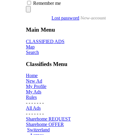
Remember me
Lost password
New account
Main Menu
CLASSIFIED ADS
Map
Search
Classifieds Menu
Home
New Ad
My Profile
My Ads
Rules
- - - - - - -
All Ads
- - - - - - -
Sharehome REQUEST
Sharehome OFFER
Switzerland