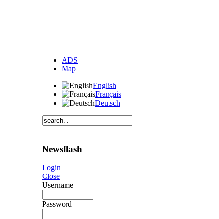
ADS
Map
English
Français
Deutsch
Newsflash
Login
Close
Username
Password