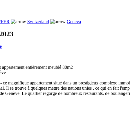
FFER
Switzerland
Geneva
 2023
e
ns appartement entièrement meublé 80m2
ève
- ce magnifique appartement situé dans un prestigieux complexe immobi
al. Il se trouve à quelques mettre des nations unies , ce qui en fait l'e
r de Genève. Le quartier regorge de nombreux restaurants, de boulanger