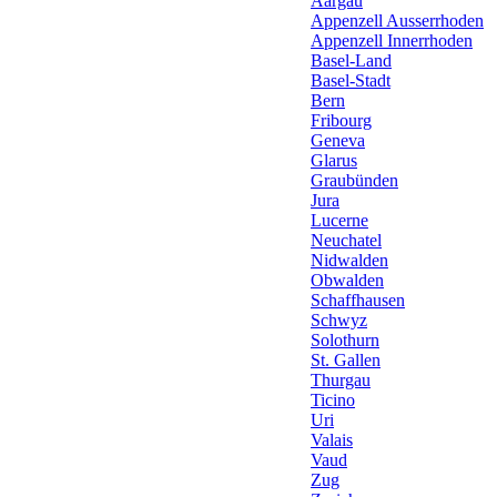
Aargau
Appenzell Ausserrhoden
Appenzell Innerrhoden
Basel-Land
Basel-Stadt
Bern
Fribourg
Geneva
Glarus
Graubünden
Jura
Lucerne
Neuchatel
Nidwalden
Obwalden
Schaffhausen
Schwyz
Solothurn
St. Gallen
Thurgau
Ticino
Uri
Valais
Vaud
Zug