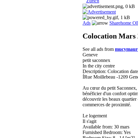
Zurich
Ads
Sharehome O
Colocation Mars
See all ads from
mucymaur
Geneve
petit saconnex
In the city centre
Description: Colocation da
ÍRue Moillebeau -1209 Gen
Au cœur du petit Saconnex, 
bénéficier d'un confort optim
découvrir les beaux quartie
commerces de proximité.
Le logement
Il s'agit
Available from: 30 mars
Furnished Bedroom: Yes
Bedroom Size: 8 - 14 [m2]