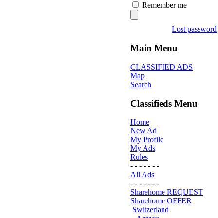
Remember me
Lost password
Main Menu
CLASSIFIED ADS
Map
Search
Classifieds Menu
Home
New Ad
My Profile
My Ads
Rules
- - - - - - -
All Ads
- - - - - - -
Sharehome REQUEST
Sharehome OFFER
Switzerland