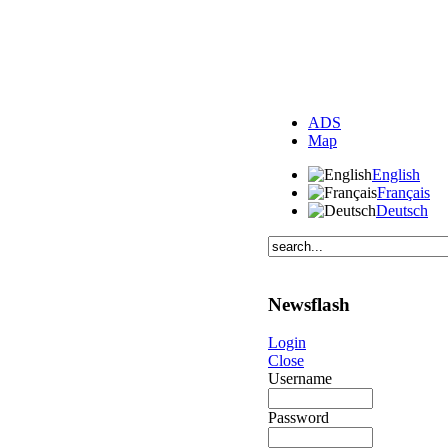
ADS
Map
English
Français
Deutsch
Newsflash
Login
Close
Username
Password