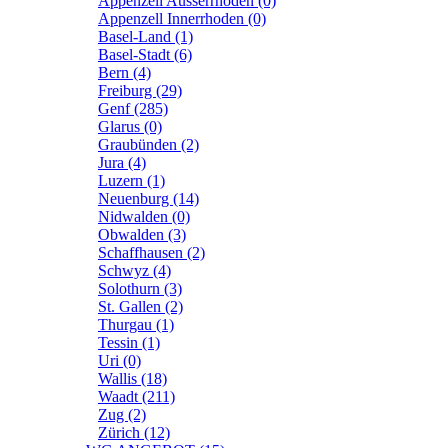
Appenzell Ausserrhoden (0)
Appenzell Innerrhoden (0)
Basel-Land (1)
Basel-Stadt (6)
Bern (4)
Freiburg (29)
Genf (285)
Glarus (0)
Graubünden (2)
Jura (4)
Luzern (1)
Neuenburg (14)
Nidwalden (0)
Obwalden (3)
Schaffhausen (2)
Schwyz (4)
Solothurn (3)
St. Gallen (2)
Thurgau (1)
Tessin (1)
Uri (0)
Wallis (18)
Waadt (211)
Zug (2)
Zürich (12)