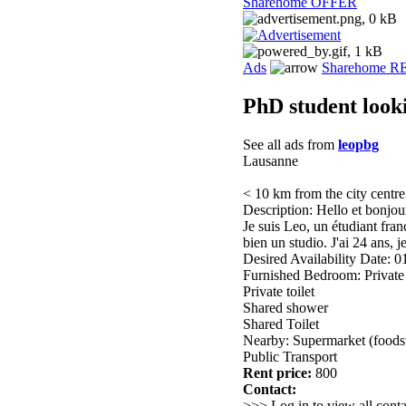
Sharehome OFFER
Ads
Sharehome 
PhD student look
See all ads from
leopbg
Lausanne
< 10 km from the city centre
Description: Hello et bonjou
Je suis Leo, un étudiant fr
bien un studio. J'ai 24 ans, j
Desired Availability Date: 
Furnished Bedroom: Privat
Private toilet
Shared shower
Shared Toilet
Nearby: Supermarket (foods
Public Transport
Rent price:
800
Contact:
>>> Log in to view all conta