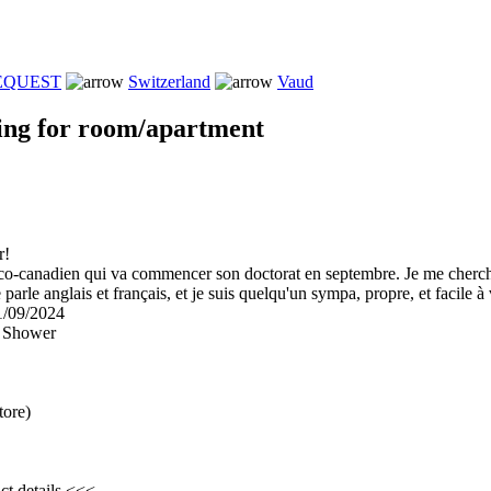
REQUEST
Switzerland
Vaud
ing for room/apartment
r!
anco-canadien qui va commencer son doctorat en septembre. Je me cherc
e parle anglais et français, et je suis quelqu'un sympa, propre, et facile à 
01/09/2024
e Shower
tore)
ct details <<<