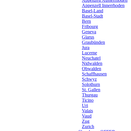
Appenzell Ausserrhoden
Appenzell Innerrhoden
Basel-Land
Basel-Stadt
Bern
Fribourg
Geneva
Glarus
Graubünden
Jura
Lucerne
Neuchatel
Nidwalden
Obwalden
Schaffhausen
Schwyz
Solothurn
St. Gallen
Thurgau
Ticino
Uri
Valais
Vaud
Zug
Zurich