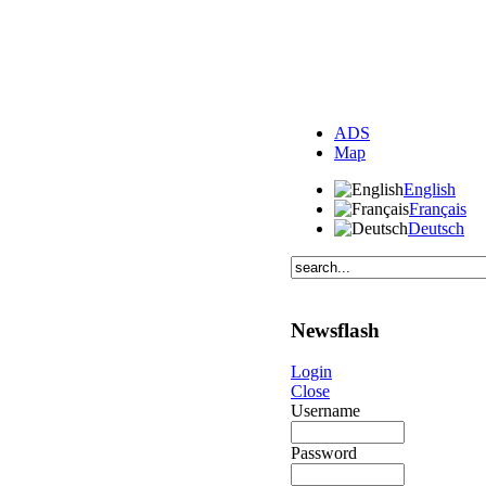
ADS
Map
English
Français
Deutsch
Newsflash
Login
Close
Username
Password