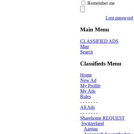
Remember me
Lost password
Main Menu
CLASSIFIED ADS
Map
Search
Classifieds Menu
Home
New Ad
My Profile
My Ads
Rules
- - - - - - -
All Ads
- - - - - - -
Sharehome REQUEST
Switzerland
Aargau