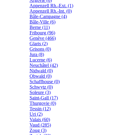
Argovie (6)
Appenzell Rh.-Ext. (1)
Appenzell Rh.-Int. (0)
Bâle-Campagne (4)
Bâle-Ville (6)
Berne (11)
Fribourg (96)
Genève (466)
Glaris (2)
Grisons (0)
Jura (8)
Lucerne (6)
Neuchâtel (42)
Nidwald (0)
Obwald (0)
Schaffhouse (0)
Schwytz (0)
Soleure (3)
Saint-Gall (17)
Thurgovie (0)
Tessin (12)
Uri (2)
Valais (60)
Vaud (285)
Zoug (3)