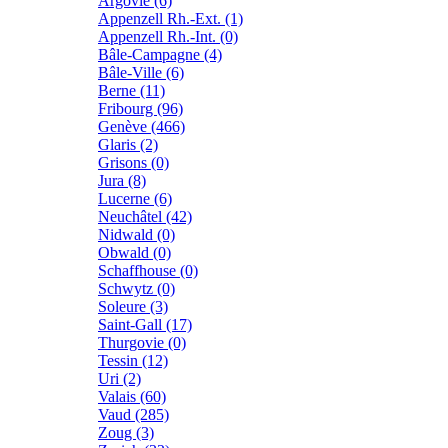
Argovie (6)
Appenzell Rh.-Ext. (1)
Appenzell Rh.-Int. (0)
Bâle-Campagne (4)
Bâle-Ville (6)
Berne (11)
Fribourg (96)
Genève (466)
Glaris (2)
Grisons (0)
Jura (8)
Lucerne (6)
Neuchâtel (42)
Nidwald (0)
Obwald (0)
Schaffhouse (0)
Schwytz (0)
Soleure (3)
Saint-Gall (17)
Thurgovie (0)
Tessin (12)
Uri (2)
Valais (60)
Vaud (285)
Zoug (3)