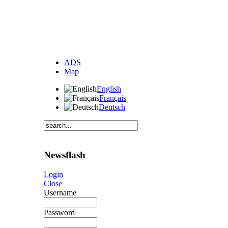
ADS
Map
English
Français
Deutsch
Newsflash
Login
Close
Username
Password