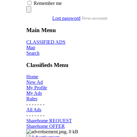
Remember me
Lost password
New account
Main Menu
CLASSIFIED ADS
Map
Search
Classifieds Menu
Home
New Ad
My Profile
My Ads
Rules
- - - - - - -
All Ads
- - - - - - -
Sharehome REQUEST
Sharehome OFFER