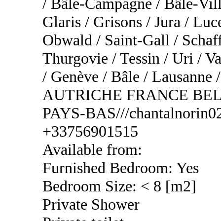
/ Bâle-Campagne / Bâle-Vill
Glaris / Grisons / Jura / Lu
Obwald / Saint-Gall / Schaf
Thurgovie / Tessin / Uri / Va
/ Genève / Bâle / Lausa
AUTRICHE FRANCE BEL
PAYS-BAS///chantalnorin02
+33756901515
Available from:
Furnished Bedroom: Yes
Bedroom Size: < 8 [m2]
Private Shower