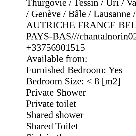
Thurgovie / Tessin / Uri / Va
/ Genève / Bâle / Lausa
AUTRICHE FRANCE BEL
PAYS-BAS///chantalnorin02
+33756901515
Available from:
Furnished Bedroom: Yes
Bedroom Size: < 8 [m2]
Private Shower
Private toilet
Shared shower
Shared Toilet