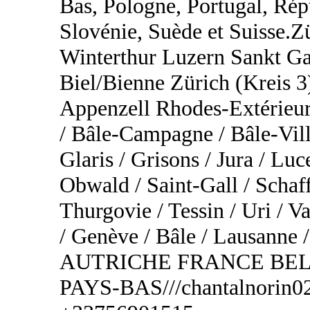
Bas, Pologne, Portugal, Rép
Slovénie, Suède et Suisse.
Winterthur Luzern Sankt Ga
Biel/Bienne Zürich (Kreis 3
Appenzell Rhodes-Extérieur
/ Bâle-Campagne / Bâle-Vill
Glaris / Grisons / Jura / Lu
Obwald / Saint-Gall / Schaf
Thurgovie / Tessin / Uri / Va
/ Genève / Bâle / Lausa
AUTRICHE FRANCE BEL
PAYS-BAS///chantalnorin02