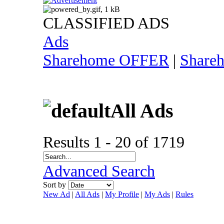
CLASSIFIED ADS
Ads
Sharehome OFFER
|
Share
All Ads
Results 1 - 20 of 1719
Advanced Search
Sort by
New Ad
|
All Ads
|
My Profile
|
My Ads
|
Rules