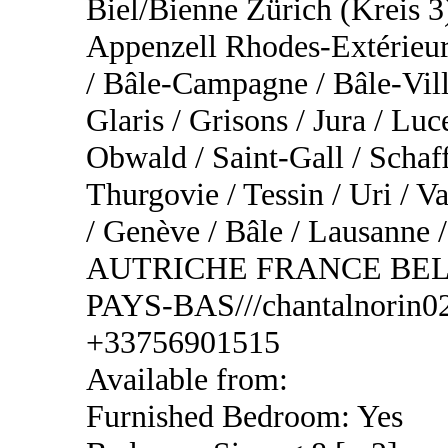
Biel/Bienne Zürich (Kreis 3
Appenzell Rhodes-Extérieur
/ Bâle-Campagne / Bâle-Vill
Glaris / Grisons / Jura / Lu
Obwald / Saint-Gall / Schaf
Thurgovie / Tessin / Uri / Va
/ Genève / Bâle / Lausa
AUTRICHE FRANCE BEL
PAYS-BAS///chantalnorin02
+33756901515
Available from:
Furnished Bedroom: Yes