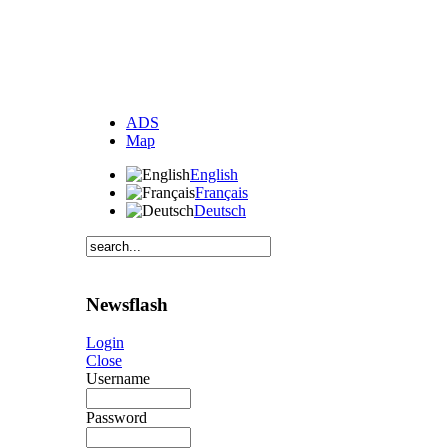
ADS
Map
English
Français
Deutsch
Newsflash
Login
Close
Username
Password