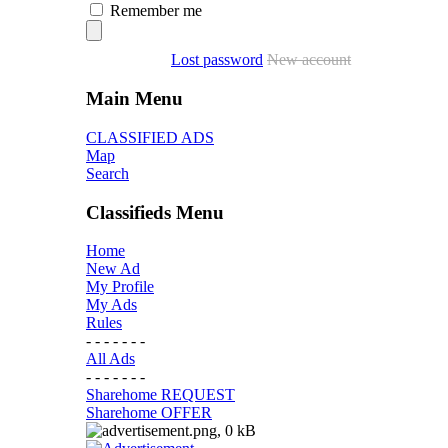
Remember me
Lost password
New account
Main Menu
CLASSIFIED ADS
Map
Search
Classifieds Menu
Home
New Ad
My Profile
My Ads
Rules
- - - - - - -
All Ads
- - - - - - -
Sharehome REQUEST
Sharehome OFFER