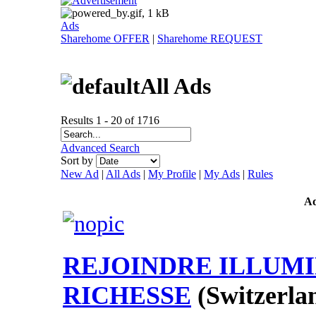
Ads
Sharehome OFFER
|
Sharehome REQUEST
All Ads
Results 1 - 20 of 1716
Advanced Search
Sort by
New Ad
|
All Ads
|
My Profile
|
My Ads
|
Rules
A
REJOINDRE ILLUMI
RICHESSE
(Switzerla