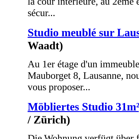
la cour intérieure, au 2ème
sécur...
Studio meublé sur Lau
Waadt)
Au 1er étage d'un immeuble 
Mauborget 8, Lausanne, nous
vous proposer...
Möbliertes Studio 31m²
/ Zürich)
Die Wohnung verfügt über 