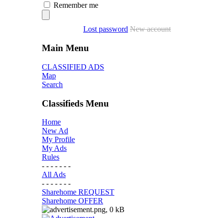
Remember me
Lost password
New account
Main Menu
CLASSIFIED ADS
Map
Search
Classifieds Menu
Home
New Ad
My Profile
My Ads
Rules
- - - - - - -
All Ads
- - - - - - -
Sharehome REQUEST
Sharehome OFFER