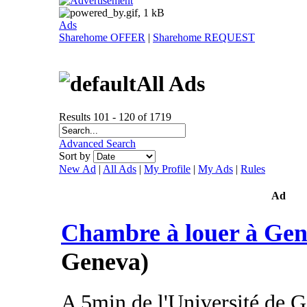
Ads
Sharehome OFFER
|
Sharehome REQUEST
All Ads
Results 101 - 120 of 1719
Advanced Search
Sort by
New Ad
|
All Ads
|
My Profile
|
My Ads
|
Rules
Ad
Chambre à louer à Gen
Geneva)
A 5min de l'Université de 