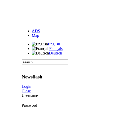
ADS
Map
English
Français
Deutsch
Newsflash
Login
Close
Username
Password