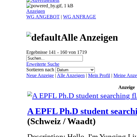
Anzeigen
WG ANGEBOT
|
WG ANFRAGE
Alle Anzeigen
Ergebnisse 141 - 160 von 1719
Erweiterte Suche
Sortieren nach
Neue Anzeige
|
Alle Anzeigen
|
Mein Profil
|
Meine Anze
Anzeige
A EPFL Ph.D student searchi
(Schweiz / Waadt)
Description: Hello, I'm Yunqing Li