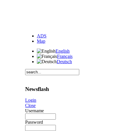
ADS
Map
English
Français
Deutsch
Newsflash
Login
Close
Username
Password