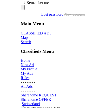
Remember me
Lost password
New account
Main Menu
CLASSIFIED ADS
Map
Search
Classifieds Menu
Home
New Ad
My Profile
My Ads
Rules
- - - - - - -
All Ads
- - - - - - -
Sharehome REQUEST
Sharehome OFFER
Switzerland