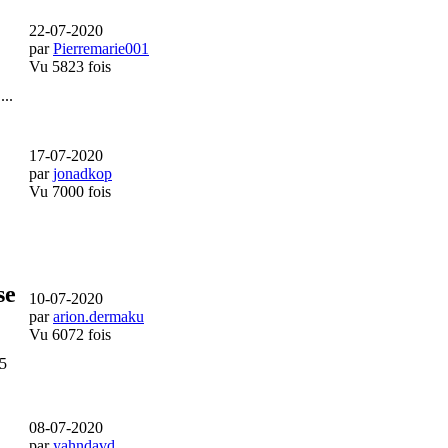
22-07-2020
par
Pierremarie001
Vu 5823 fois
...
17-07-2020
par
jonadkop
Vu 7000 fois
se
10-07-2020
par
arion.dermaku
Vu 6072 fois
5
08-07-2020
par
yahndavd