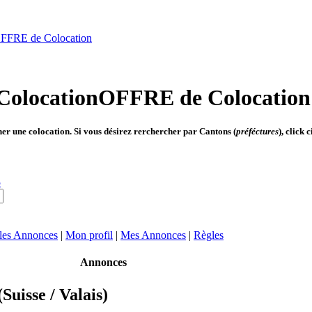
FFRE de Colocation
OFFRE de Colocation
her une colocation. Si vous désirez rerchercher par Cantons (
préféctures
), click 
5
 les Annonces
|
Mon profil
|
Mes Annonces
|
Règles
Annonces
(Suisse / Valais)