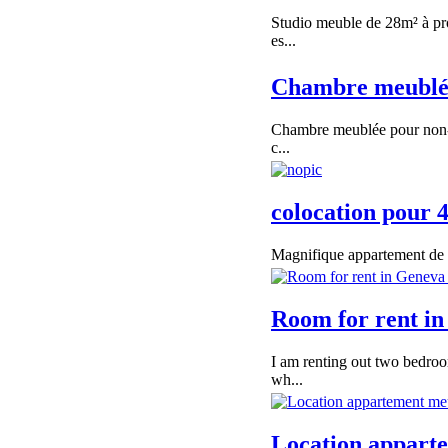
Studio meuble de 28m² à pr
es...
Chambre meublée
Chambre meublée pour non-fu
c...
colocation pour 
Magnifique appartement de p
Room for rent i
I am renting out two bedro
wh...
Location appart