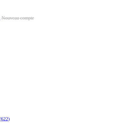
u
Nouveau compte
(622)