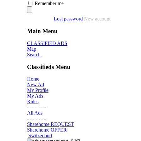
Remember me
Lost password
New account
Main Menu
CLASSIFIED ADS
Map
Search
Classifieds Menu
Home
New Ad
My Profile
My Ads
Rules
- - - - - - -
All Ads
- - - - - - -
Sharehome REQUEST
Sharehome OFFER
Switzerland