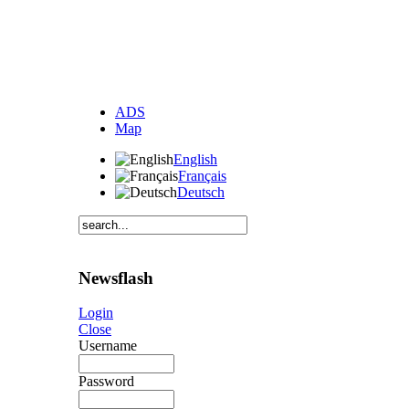
ADS
Map
English
Français
Deutsch
Newsflash
Login
Close
Username
Password