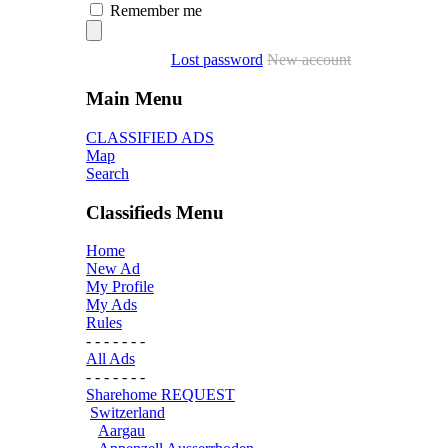
Remember me
Lost password
New account
Main Menu
CLASSIFIED ADS
Map
Search
Classifieds Menu
Home
New Ad
My Profile
My Ads
Rules
- - - - - - -
All Ads
- - - - - - -
Sharehome REQUEST
Switzerland
Aargau