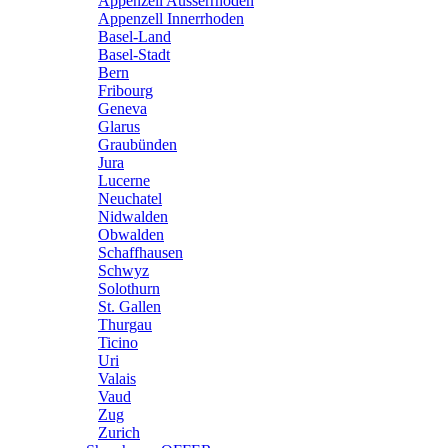
Appenzell Ausserrhoden
Appenzell Innerrhoden
Basel-Land
Basel-Stadt
Bern
Fribourg
Geneva
Glarus
Graubünden
Jura
Lucerne
Neuchatel
Nidwalden
Obwalden
Schaffhausen
Schwyz
Solothurn
St. Gallen
Thurgau
Ticino
Uri
Valais
Vaud
Zug
Zurich