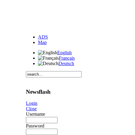
ADS
Map
English
Français
Deutsch
Newsflash
Login
Close
Username
Password