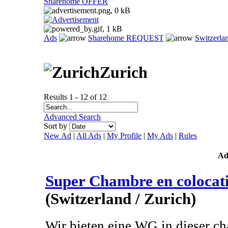
Sharehome OFFER
Ads
Sharehome REQUEST
Switzerla
Zurich
Results 1 - 12 of 12
Advanced Search
Sort by
New Ad
|
All Ads
|
My Profile
|
My Ads
|
Rules
A
Super Chambre en colocati
(Switzerland / Zurich)
Wir bieten eine WG in dieser c