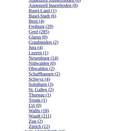
Appenzell Ausserrhoden (0)
Appenzell Innerrhoden (0)
Basel-Land (1)
Basel-Stadt (6)
Bern (4)
Freiburg (29)
Genf (285)
Glarus (0)
Graubünden (2)
Jura (4)
Luzern (1)
Neuenburg (14)
Nidwalden (0)
Obwalden (2)
Schaffhausen (2)
Schwyz (4)
Solothurn (3)
St. Gallen (2)
Thurgau (1)
Tessin (1)
Uri (0)
Wallis (18)
Waadt (211)
Zug (2)
Zürich (12)