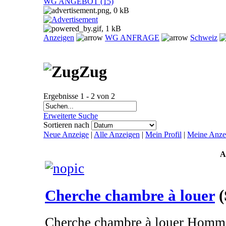
WG ANGEBOT (15)
Anzeigen
WG ANFRAGE
Schweiz
Zug
Ergebnisse 1 - 2 von 2
Erweiterte Suche
Sortieren nach
Neue Anzeige
|
Alle Anzeigen
|
Mein Profil
|
Meine Anze
A
Cherche chambre à louer
(
Cherche chambre à louer Homm