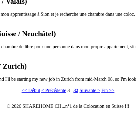
 / Valais)
 mon apprentissage à Sion et je recherche une chambre dans une coloc. J
Suisse / Neuchâtel)
ne chambre de libre pour une personne dans mon propre appartement, situ
/ Zurich)
I'll be starting my new job in Zurich from mid-March 08, so I'm looki
<< Début
< Précédente
31
32
Suivante >
Fin >>
© 2026 SHAREHOME.CH...n°1 de la Colocation en Suisse !!!