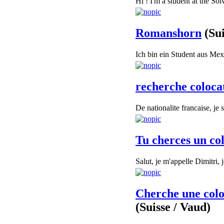
Hi ! I'm a student at the So
Romanshorn
(Su
Ich bin ein Student aus Mexi
recherche colocat
De nationalite francaise, je
Tu cherces un col
Salut, je m'appelle Dimitri, 
Cherche une colo
(Suisse / Vaud)