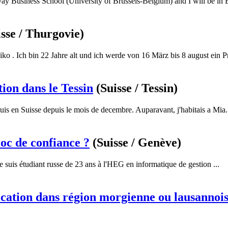
lvay Business School (University of Brussels-Belgium) and I will be in E
isse / Thurgovie)
ko . Ich bin 22 Jahre alt und ich werde von 16 März bis 8 august ein Pr
ion dans le Tessin
(Suisse / Tessin)
 suis en Suisse depuis le mois de decembre. Auparavant, j'habitais a Mia.
oc de confiance ?
(Suisse / Genève)
je suis étudiant russe de 23 ans à l'HEG en informatique de gestion ...
cation dans région morgienne ou lausannoi