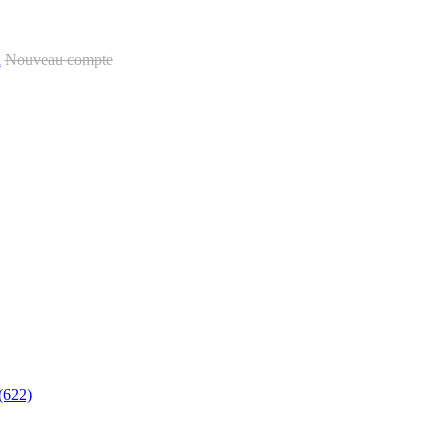
u
Nouveau compte
(622)