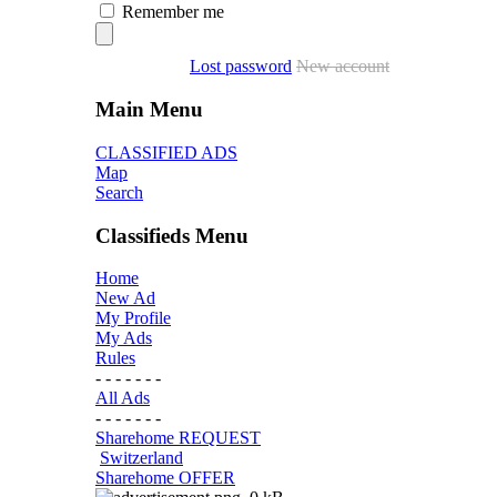
Remember me
Lost password
New account
Main Menu
CLASSIFIED ADS
Map
Search
Classifieds Menu
Home
New Ad
My Profile
My Ads
Rules
- - - - - - -
All Ads
- - - - - - -
Sharehome REQUEST
Switzerland
Sharehome OFFER