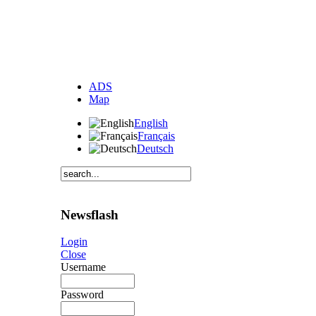
ADS
Map
English
Français
Deutsch
Newsflash
Login
Close
Username
Password