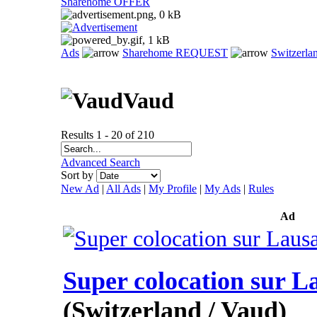
Sharehome OFFER
Ads
Sharehome REQUEST
Switzerla
Vaud
Results 1 - 20 of 210
Advanced Search
Sort by
New Ad
|
All Ads
|
My Profile
|
My Ads
|
Rules
Ad
Super colocation sur L
(Switzerland / Vaud)