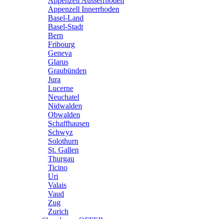
Appenzell Ausserrhoden
Appenzell Innerrhoden
Basel-Land
Basel-Stadt
Bern
Fribourg
Geneva
Glarus
Graubünden
Jura
Lucerne
Neuchatel
Nidwalden
Obwalden
Schaffhausen
Schwyz
Solothurn
St. Gallen
Thurgau
Ticino
Uri
Valais
Vaud
Zug
Zurich