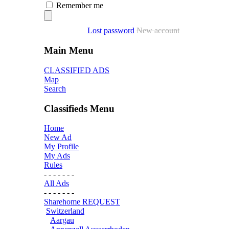
Remember me
Lost password
New account
Main Menu
CLASSIFIED ADS
Map
Search
Classifieds Menu
Home
New Ad
My Profile
My Ads
Rules
- - - - - - -
All Ads
- - - - - - -
Sharehome REQUEST
Switzerland
Aargau