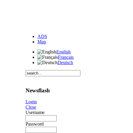
ADS
Map
English
Français
Deutsch
Newsflash
Login
Close
Username
Password