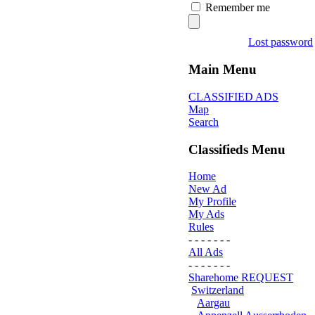
Remember me
Lost password
Main Menu
CLASSIFIED ADS
Map
Search
Classifieds Menu
Home
New Ad
My Profile
My Ads
Rules
- - - - - - -
All Ads
- - - - - - -
Sharehome REQUEST
Switzerland
Aargau