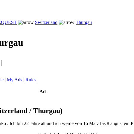
REQUEST
Switzerland
Thurgau
urgau
le
|
My Ads
|
Rules
Ad
itzerland / Thurgau)
ko . Ich bin 22 Jahre alt und ich werde von 16 März bis 8 august ein Pr