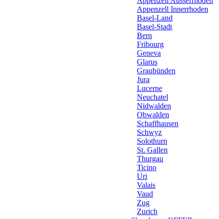
Appenzell Ausserrhoden
Appenzell Innerrhoden
Basel-Land
Basel-Stadt
Bern
Fribourg
Geneva
Glarus
Graubünden
Jura
Lucerne
Neuchatel
Nidwalden
Obwalden
Schaffhausen
Schwyz
Solothurn
St. Gallen
Thurgau
Ticino
Uri
Valais
Vaud
Zug
Zurich