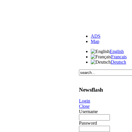
ADS
Map
English
Français
Deutsch
Newsflash
Login
Close
Username
Password