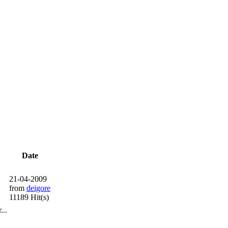
Date
21-04-2009
from
deigore
11189 Hit(s)
...