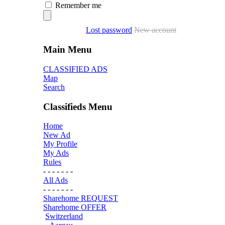
Remember me
Lost password
New account
Main Menu
CLASSIFIED ADS
Map
Search
Classifieds Menu
Home
New Ad
My Profile
My Ads
Rules
- - - - - - -
All Ads
- - - - - - -
Sharehome REQUEST
Sharehome OFFER
Switzerland