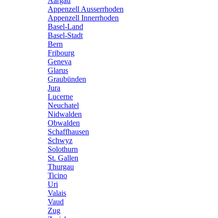
Aargau
Appenzell Ausserrhoden
Appenzell Innerrhoden
Basel-Land
Basel-Stadt
Bern
Fribourg
Geneva
Glarus
Graubünden
Jura
Lucerne
Neuchatel
Nidwalden
Obwalden
Schaffhausen
Schwyz
Solothurn
St. Gallen
Thurgau
Ticino
Uri
Valais
Vaud
Zug