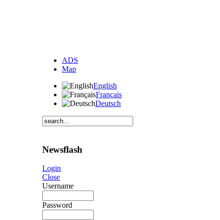
ADS
Map
English
Français
Deutsch
Newsflash
Login
Close
Username
Password