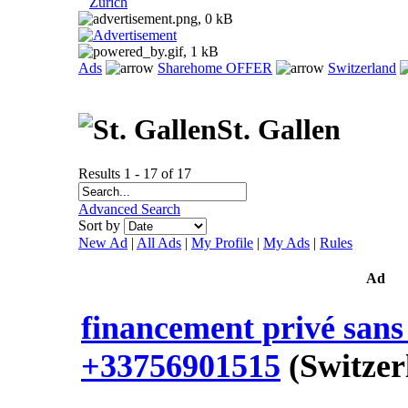
Zurich
Ads
Sharehome OFFER
Switzerland
St. Gallen
Results 1 - 17 of 17
Advanced Search
Sort by
New Ad
|
All Ads
|
My Profile
|
My Ads
|
Rules
Ad
financement privé sans 
+33756901515
(Switzer