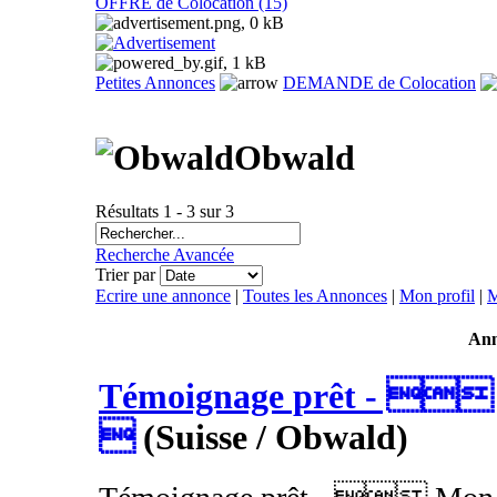
OFFRE de Colocation (15)
Petites Annonces
DEMANDE de Colocation
Obwald
Résultats 1 - 3 sur 3
Recherche Avancée
Trier par
Ecrire une annonce
|
Toutes les Annonces
|
Mon profil
|
M
Ann
Témoignage prêt -  p

(Suisse / Obwald)