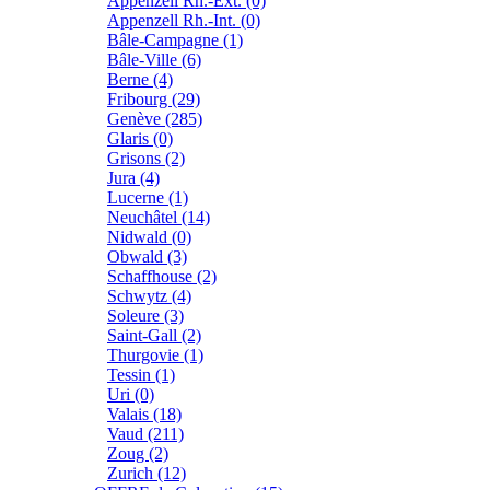
Appenzell Rh.-Ext. (0)
Appenzell Rh.-Int. (0)
Bâle-Campagne (1)
Bâle-Ville (6)
Berne (4)
Fribourg (29)
Genève (285)
Glaris (0)
Grisons (2)
Jura (4)
Lucerne (1)
Neuchâtel (14)
Nidwald (0)
Obwald (3)
Schaffhouse (2)
Schwytz (4)
Soleure (3)
Saint-Gall (2)
Thurgovie (1)
Tessin (1)
Uri (0)
Valais (18)
Vaud (211)
Zoug (2)
Zurich (12)