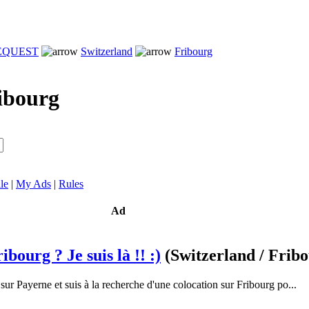
REQUEST
Switzerland
Fribourg
ibourg
le
|
My Ads
|
Rules
Ad
bourg ? Je suis là !! :)
(Switzerland / Frib
 sur Payerne et suis à la recherche d'une colocation sur Fribourg po...