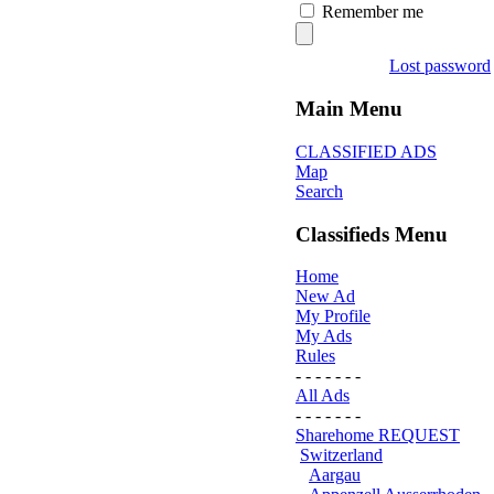
Remember me
Lost password
Main Menu
CLASSIFIED ADS
Map
Search
Classifieds Menu
Home
New Ad
My Profile
My Ads
Rules
- - - - - - -
All Ads
- - - - - - -
Sharehome REQUEST
Switzerland
Aargau