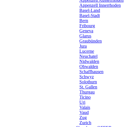
Appenzell Ausserrhoden
Appenzell Innerrhoden
Basel-Land
Basel-Stadt
Bern
Fribourg
Geneva
Glarus
Graubünden
Jura
Lucerne
Neuchatel
Nidwalden
Obwalden
Schaffhausen
Schwyz
Solothurn
St. Gallen
Thurgau
Ticino
Uri
Valais
Vaud
Zug
Zurich