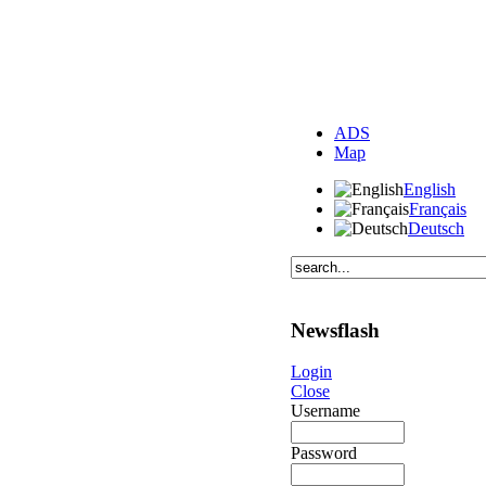
ADS
Map
English
Français
Deutsch
Newsflash
Login
Close
Username
Password