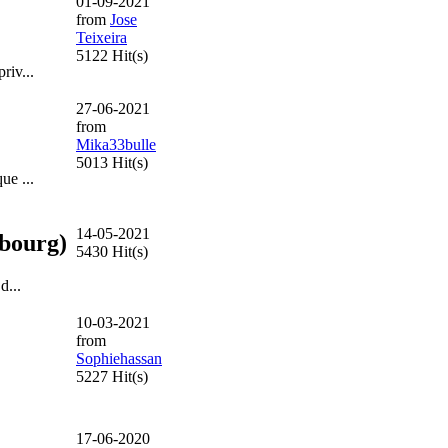
01-09-2021
from
Jose
Teixeira
5122 Hit(s)
riv...
27-06-2021
from
Mika33bulle
5013 Hit(s)
ue ...
14-05-2021
ibourg)
5430 Hit(s)
d...
10-03-2021
from
Sophiehassan
5227 Hit(s)
17-06-2020