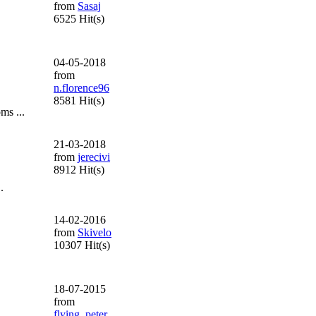
from
Sasaj
6525 Hit(s)
04-05-2018
from
n.florence96
8581 Hit(s)
ms ...
21-03-2018
from
jerecivi
8912 Hit(s)
.
14-02-2016
from
Skivelo
10307 Hit(s)
18-07-2015
from
flying_peter