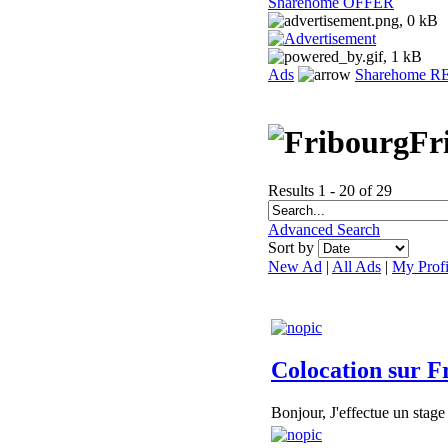
Sharehome OFFER
Ads
Sharehome 
Fr
Results 1 - 20 of 29
Advanced Search
Sort by
New Ad
|
All Ads
|
My Profi
Colocation sur Fri
Bonjour, J'effectue un stage