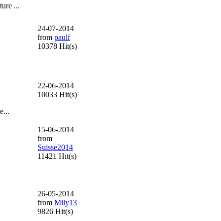
ure ...
24-07-2014
from
paulf
10378 Hit(s)
22-06-2014
10033 Hit(s)
e...
15-06-2014
from
Suisse2014
11421 Hit(s)
26-05-2014
from
Mily13
9826 Hit(s)