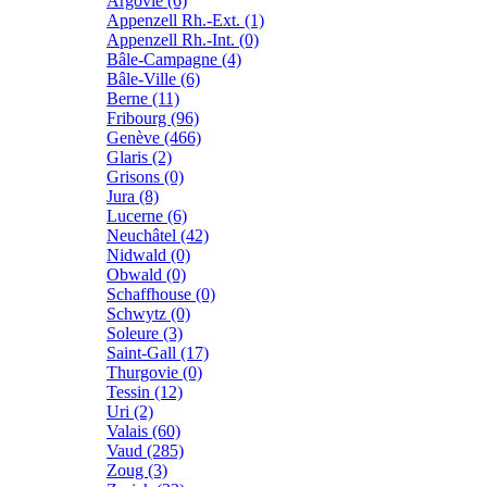
Argovie (6)
Appenzell Rh.-Ext. (1)
Appenzell Rh.-Int. (0)
Bâle-Campagne (4)
Bâle-Ville (6)
Berne (11)
Fribourg (96)
Genève (466)
Glaris (2)
Grisons (0)
Jura (8)
Lucerne (6)
Neuchâtel (42)
Nidwald (0)
Obwald (0)
Schaffhouse (0)
Schwytz (0)
Soleure (3)
Saint-Gall (17)
Thurgovie (0)
Tessin (12)
Uri (2)
Valais (60)
Vaud (285)
Zoug (3)