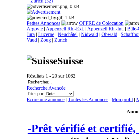
Zurich (32)
Petites Annonces
OFFRE de Colocation
Argovie
|
Appenzell Rh.-Ext.
|
Appenzell Rh.-Int.
|
Bâle
Jura
|
Lucerne
|
Neuchâtel
|
Nidwald
|
Obwald
|
Schaffho
Vaud
|
Zoug
|
Zurich
Suisse
Résultats 1 - 20 sur 1062
Recherche Avancée
Trier par
Ecrire une annonce
|
Toutes les Annonces
|
Mon profil
|
M
Anno
-Prêt vérifié et certifié