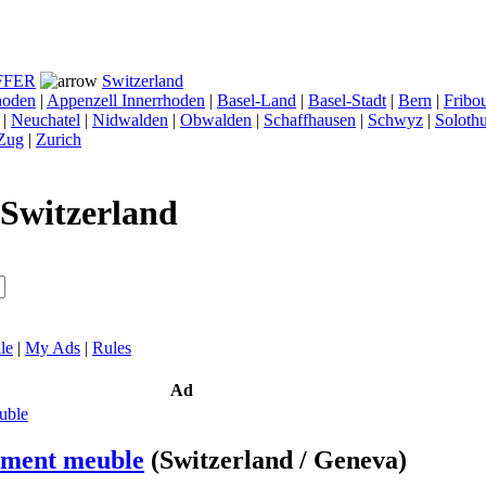
FFER
Switzerland
hoden
|
Appenzell Innerrhoden
|
Basel-Land
|
Basel-Stadt
|
Bern
|
Fribo
|
Neuchatel
|
Nidwalden
|
Obwalden
|
Schaffhausen
|
Schwyz
|
Soloth
Zug
|
Zurich
Switzerland
le
|
My Ads
|
Rules
Ad
ement meuble
(Switzerland / Geneva)