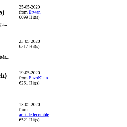
25-05-2020
a)
from
Erwan
6099 Hit(s)
u...
23-05-2020
6317 Hit(s)
és....
19-05-2020
ch)
from
EnzoKhan
6261 Hit(s)
13-05-2020
from
aristide.lecomble
6521 Hit(s)