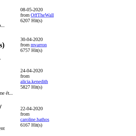
08-05-2020
from
OffTheWall
6207 Hit(s)
...
30-04-2020
s)
from
mvarron
6757 Hit(s)
.
24-04-2020
from
alicia.kenedith
5827 Hit(s)
e ét...
/
22-04-2020
from
caroline.bathos
6167 Hit(s)
ent