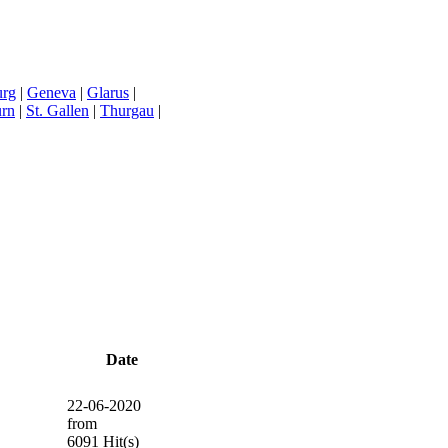
urg
|
Geneva
|
Glarus
|
urn
|
St. Gallen
|
Thurgau
|
Date
22-06-2020
from
6091 Hit(s)