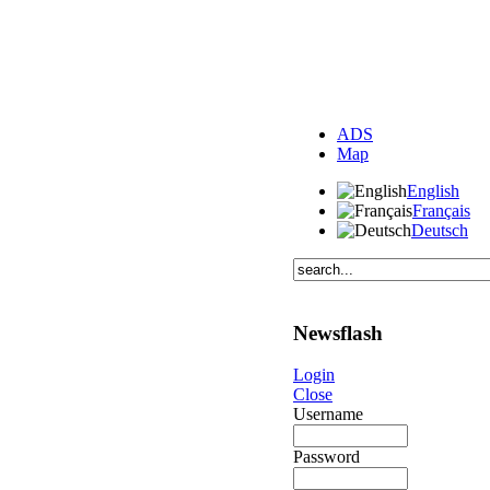
ADS
Map
English
Français
Deutsch
Newsflash
Login
Close
Username
Password