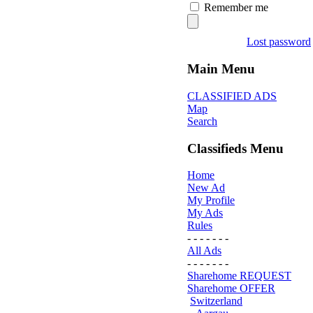
Remember me
Lost password
Main Menu
CLASSIFIED ADS
Map
Search
Classifieds Menu
Home
New Ad
My Profile
My Ads
Rules
- - - - - - -
All Ads
- - - - - - -
Sharehome REQUEST
Sharehome OFFER
Switzerland