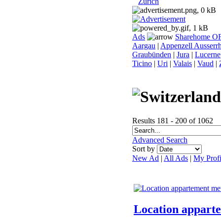
Zurich
Ads
Sharehome O
Aargau
|
Appenzell Ausserr
Graubünden
|
Jura
|
Lucerne
Ticino
|
Uri
|
Valais
|
Vaud
|
Results 181 - 200 of 1062
Advanced Search
Sort by
New Ad
|
All Ads
|
My Profi
Location appart