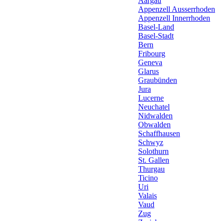
Aargau
Appenzell Ausserrhoden
Appenzell Innerrhoden
Basel-Land
Basel-Stadt
Bern
Fribourg
Geneva
Glarus
Graubünden
Jura
Lucerne
Neuchatel
Nidwalden
Obwalden
Schaffhausen
Schwyz
Solothurn
St. Gallen
Thurgau
Ticino
Uri
Valais
Vaud
Zug