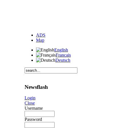
ADS
Map
English
Français
Deutsch
Newsflash
Login
Close
Username
Password