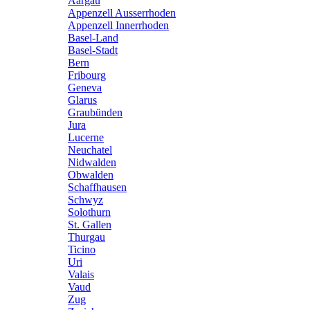
Aargau
Appenzell Ausserrhoden
Appenzell Innerrhoden
Basel-Land
Basel-Stadt
Bern
Fribourg
Geneva
Glarus
Graubünden
Jura
Lucerne
Neuchatel
Nidwalden
Obwalden
Schaffhausen
Schwyz
Solothurn
St. Gallen
Thurgau
Ticino
Uri
Valais
Vaud
Zug