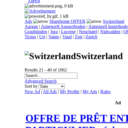
Zurich
Ads
Sharehome OFFER
Switzerland
Aargau
|
Appenzell Ausserrhoden
|
Appenzell Innerrhod
Graubünden
|
Jura
|
Lucerne
|
Neuchatel
|
Nidwalden
|
O
Ticino
|
Uri
|
Valais
|
Vaud
|
Zug
|
Zurich
Switzerland
Results 21 - 40 of 1062
Advanced Search
Sort by
New Ad
|
All Ads
|
My Profile
|
My Ads
|
Rules
Ad
OFFRE DE PRÊT EN