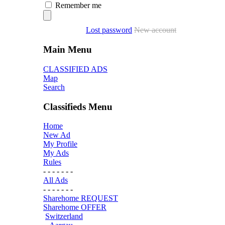
Remember me
Lost password
New account
Main Menu
CLASSIFIED ADS
Map
Search
Classifieds Menu
Home
New Ad
My Profile
My Ads
Rules
- - - - - - -
All Ads
- - - - - - -
Sharehome REQUEST
Sharehome OFFER
Switzerland