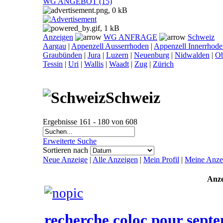
WG ANGEBOT (15)
Anzeigen
WG ANFRAGE
Schweiz
Aargau
|
Appenzell Ausserrhoden
|
Appenzell Innerrhod
Graubünden
|
Jura
|
Luzern
|
Neuenburg
|
Nidwalden
|
O
Tessin
|
Uri
|
Wallis
|
Waadt
|
Zug
|
Zürich
Schweiz
Ergebnisse 161 - 180 von 608
Erweiterte Suche
Sortieren nach
Neue Anzeige
|
Alle Anzeigen
|
Mein Profil
|
Meine Anze
Anze
recherche coloc pour sept