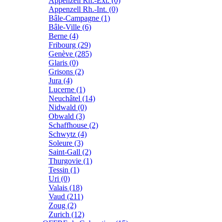
Appenzell Rh.-Ext. (0)
Appenzell Rh.-Int. (0)
Bâle-Campagne (1)
Bâle-Ville (6)
Berne (4)
Fribourg (29)
Genève (285)
Glaris (0)
Grisons (2)
Jura (4)
Lucerne (1)
Neuchâtel (14)
Nidwald (0)
Obwald (3)
Schaffhouse (2)
Schwytz (4)
Soleure (3)
Saint-Gall (2)
Thurgovie (1)
Tessin (1)
Uri (0)
Valais (18)
Vaud (211)
Zoug (2)
Zurich (12)