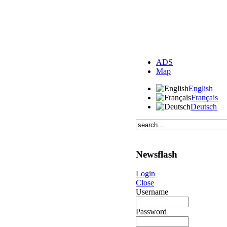
ADS
Map
English
Français
Deutsch
Newsflash
Login
Close
Username
Password