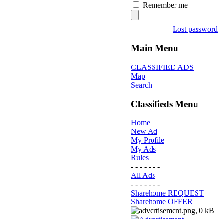
Remember me
Lost password
Main Menu
CLASSIFIED ADS
Map
Search
Classifieds Menu
Home
New Ad
My Profile
My Ads
Rules
- - - - - - -
All Ads
- - - - - - -
Sharehome REQUEST
Sharehome OFFER