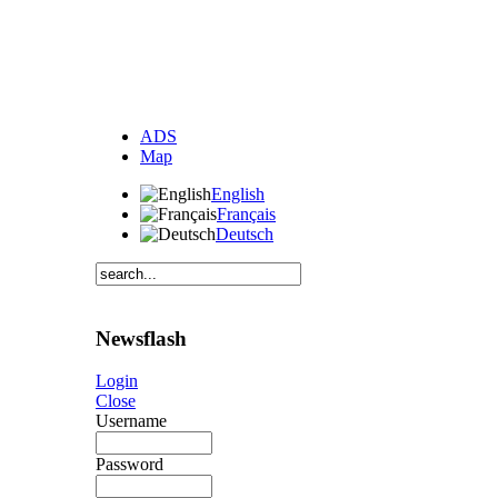
ADS
Map
English
Français
Deutsch
Newsflash
Login
Close
Username
Password