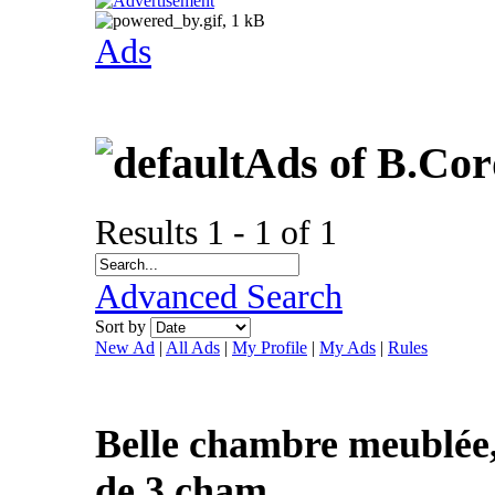
Ads
Ads of B.Co
Results 1 - 1 of 1
Advanced Search
Sort by
New Ad
|
All Ads
|
My Profile
|
My Ads
|
Rules
Belle chambre meublée,
de 3 cham