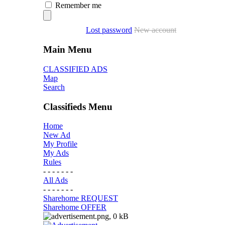
Remember me
Lost password
New account
Main Menu
CLASSIFIED ADS
Map
Search
Classifieds Menu
Home
New Ad
My Profile
My Ads
Rules
- - - - - - -
All Ads
- - - - - - -
Sharehome REQUEST
Sharehome OFFER