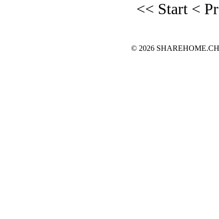
<< Start
< P
© 2026 SHAREHOME.CH...the