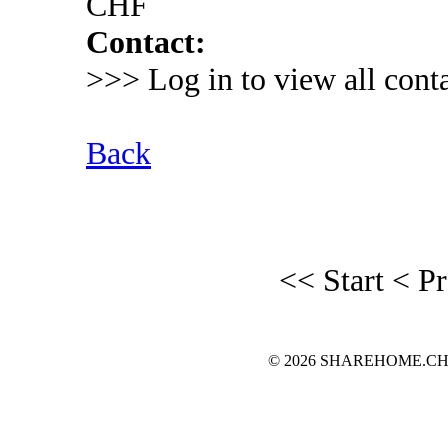
CHF
Contact:
>>> Log in to view all conta
Back
<< Start
< P
© 2026 SHAREHOME.CH...the