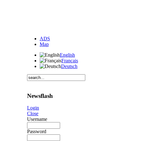
ADS
Map
English
Français
Deutsch
Newsflash
Login
Close
Username
Password