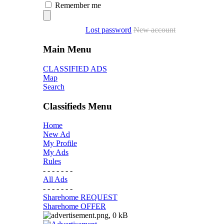
Remember me
Lost password
New account
Main Menu
CLASSIFIED ADS
Map
Search
Classifieds Menu
Home
New Ad
My Profile
My Ads
Rules
- - - - - - -
All Ads
- - - - - - -
Sharehome REQUEST
Sharehome OFFER