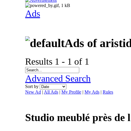
Ads
Ads of aristi
Results 1 - 1 of 1
Advanced Search
Sort by
New Ad
|
All Ads
|
My Profile
|
My Ads
|
Rules
Studio meublé près de 