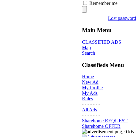
Remember me
Lost password
Main Menu
CLASSIFIED ADS
Map
Search
Classifieds Menu
Home
New Ad
My Profile
My Ads
Rules
- - - - - - -
All Ads
- - - - - - -
Sharehome REQUEST
Sharehome OFFER