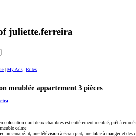
f juliette.ferreira
le
|
My Ads
|
Rules
on meublée appartement 3 pièces
reira
en colocation dont deux chambres est entièrement meublé, prêt à emmé
mmeuble calme.
c un canapé-lit, une télévision à écran plat, une table à manger et des 