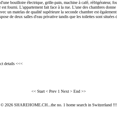
une bouilloire électrique, grille-pain, machine à café, réfrigérateur, four
 est fourni. L'appartement fait face à la rue. L'une des chambres donne s
avec un matelas de qualité supérieure la seconde chambre est également 
spose de deux salles d'eau privative tandis que les toilettes sont située
ct details <<<
<< Start
< Prev
1
Next >
End >>
© 2026 SHAREHOME.CH...the no. 1 home search in Switzerland !!!