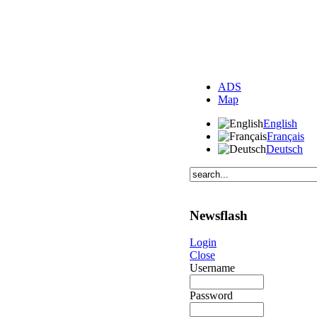
ADS
Map
English
Français
Deutsch
Newsflash
Login
Close
Username
Password