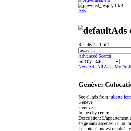
Ads
Ads o
Results 1 - 1 of 1
Advanced Search
Sort by
New Ad
|
All Ads
|
My Profi
Genève: Colocati
See all ads from
juliette.fer
Genève
Genève
In the city centre
Description: L'appartement 
étage sans ascenseur d'un i
Le coin séjour est meublé ave