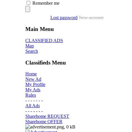
Remember me
Lost password
New account
Main Menu
CLASSIFIED ADS
Map
Search
Classifieds Menu
Home
New Ad
My Profile
My Ads
Rules
- - - - - - -
All Ads
- - - - - - -
Sharehome REQUEST
Sharehome OFFER