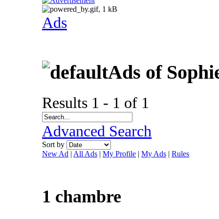
Ads
Ads of Sophi
Results 1 - 1 of 1
Advanced Search
Sort by
New Ad
|
All Ads
|
My Profile
|
My Ads
|
Rules
1 chambre