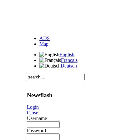
ADS
Map
English
Français
Deutsch
Newsflash
Login
Close
Username
Password