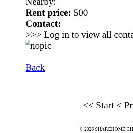
Nearby:
Rent price:
500
Contact:
>>> Log in to view all conta
Back
<< Start
< P
© 2026 SHAREHOME.CH...the