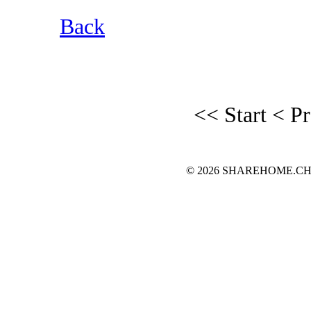
Back
<< Start
< P
© 2026 SHAREHOME.CH...the