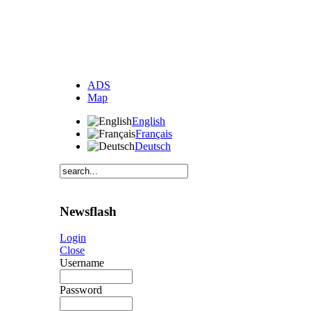
ADS
Map
English
Français
Deutsch
Newsflash
Login
Close
Username
Password