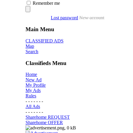
Remember me
Lost password
New account
Main Menu
CLASSIFIED ADS
Map
Search
Classifieds Menu
Home
New Ad
My Profile
My Ads
Rules
- - - - - - -
All Ads
- - - - - - -
Sharehome REQUEST
Sharehome OFFER