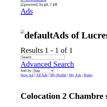
Ads
Ads of Lucre
Results 1 - 1 of 1
Advanced Search
Sort by
New Ad
|
All Ads
|
My Profile
|
My Ads
|
Rules
Colocation 2 Chambre 