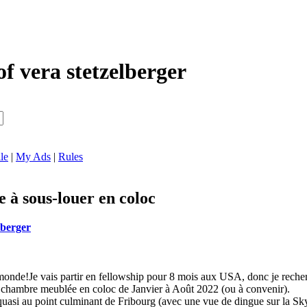
of vera stetzelberger
le
|
My Ads
|
Rules
à sous-louer en coloc
lberger
 monde!Je vais partir en fellowship pour 8 mois aux USA, donc je rech
chambre meublée en coloc de Janvier à Août 2022 (ou à convenir).
é, quasi au point culminant de Fribourg (avec une vue de dingue sur la S