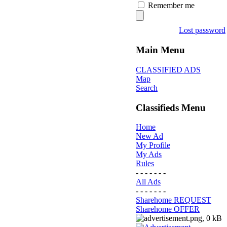
Remember me
Lost password
Main Menu
CLASSIFIED ADS
Map
Search
Classifieds Menu
Home
New Ad
My Profile
My Ads
Rules
- - - - - - -
All Ads
- - - - - - -
Sharehome REQUEST
Sharehome OFFER