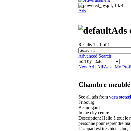
Ads
Ads 
Results 1 - 1 of 1
Advanced Search
Sort by
New Ad
|
All Ads
|
My Profi
Chambre meublée 
See all ads from
vera stetze
Fribourg
Beauregard
In the city centre
Description: Hello à tout le
personne pour reprendre ma 
L' appart est très bien situ