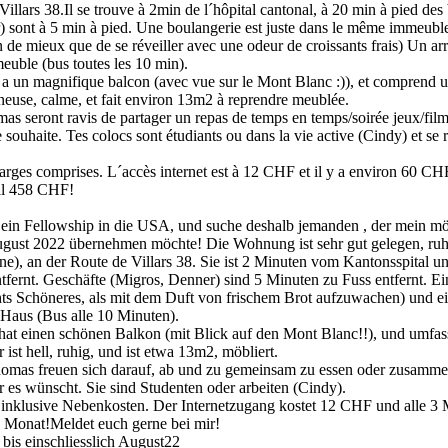
 Villars 38.Il se trouve à 2min de l´hôpital cantonal, à 20 min à pied des
sont à 5 min à pied. Une boulangerie est juste dans le même immeuble,
n de mieux que de se réveiller avec une odeur de croissants frais) Un arr
meuble (bus toutes les 10 min).
 a un magnifique balcon (avec vue sur le Mont Blanc :)), et comprend u
neuse, calme, et fait environ 13m2 à reprendre meublée.
s seront ravis de partager un repas de temps en temps/soirée jeux/film
 souhaite. Tes colocs sont étudiants ou dans la vie active (Cindy) et se r
rges comprises. L´accès internet est à 12 CHF et il y a environ 60 CHF
otal 458 CHF!
 ein Fellowship in die USA, und suche deshalb jemanden , der mein mö
ust 2022 übernehmen möchte! Die Wohnung ist sehr gut gelegen, ruhig
ine), an der Route de Villars 38. Sie ist 2 Minuten vom Kantonsspital 
tfernt. Geschäfte (Migros, Denner) sind 5 Minuten zu Fuss entfernt. Ei
hts Schöneres, als mit dem Duft von frischem Brot aufzuwachen) und ei
m Haus (Bus alle 10 Minuten).
hat einen schönen Balkon (mit Blick auf den Mont Blanc!!), und umfa
st hell, ruhig, und ist etwa 13m2, möbliert.
mas freuen sich darauf, ab und zu gemeinsam zu essen oder zusammen 
 es wünscht. Sie sind Studenten oder arbeiten (Cindy).
 inklusive Nebenkosten. Der Internetzugang kostet 12 CHF und alle 3
 Monat!Meldet euch gerne bei mir!
bis einschliesslich August22