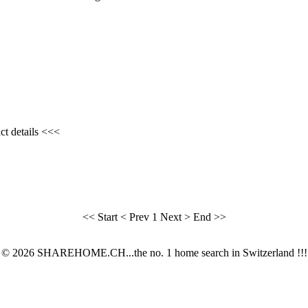
ct details <<<
<< Start
< Prev
1
Next >
End >>
© 2026 SHAREHOME.CH...the no. 1 home search in Switzerland !!!