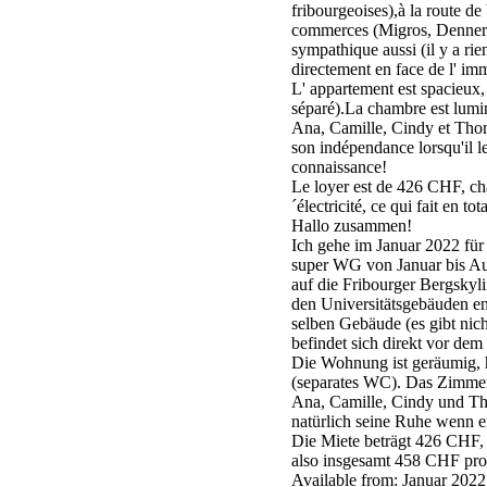
fribourgeoises),à la route de
commerces (Migros, Denner) 
sympathique aussi (il y a rie
directement en face de l' im
L' appartement est spacieux,
séparé).La chambre est lumi
Ana, Camille, Cindy et Thoma
son indépendance lorsqu'il le
connaissance!
Le loyer est de 426 CHF, cha
´électricité, ce qui fait en t
Hallo zusammen!
Ich gehe im Januar 2022 für
super WG von Januar bis Aug
auf die Fribourger Bergskyl
den Universitätsgebäuden en
selben Gebäude (es gibt nic
befindet sich direkt vor de
Die Wohnung ist geräumig, 
(separates WC). Das Zimmer i
Ana, Camille, Cindy und Tho
natürlich seine Ruhe wenn er
Die Miete beträgt 426 CHF,
also insgesamt 458 CHF pro
Available from: Januar 2022 