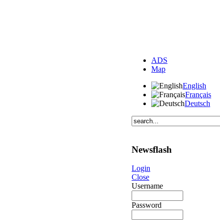
ADS
Map
English
Français
Deutsch
Newsflash
Login
Close
Username
Password