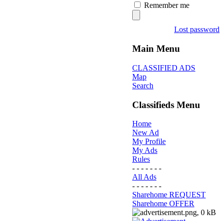
Remember me
Lost password
Main Menu
CLASSIFIED ADS
Map
Search
Classifieds Menu
Home
New Ad
My Profile
My Ads
Rules
- - - - - - -
All Ads
- - - - - - -
Sharehome REQUEST
Sharehome OFFER