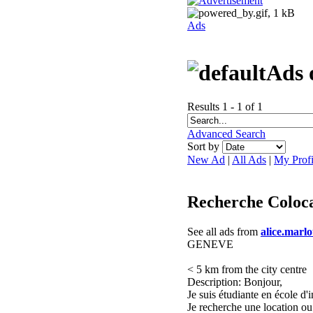
Ads
Ads 
Results 1 - 1 of 1
Advanced Search
Sort by
New Ad
|
All Ads
|
My Profi
Recherche Coloca
See all ads from
alice.marl
GENEVE
< 5 km from the city centre
Description: Bonjour,
Je suis étudiante en école d
Je recherche une location o