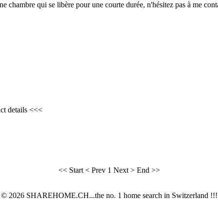
e chambre qui se libère pour une courte durée, n'hésitez pas à me con
ct details <<<
<< Start
< Prev
1
Next >
End >>
© 2026 SHAREHOME.CH...the no. 1 home search in Switzerland !!!