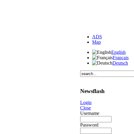
ADS
Map
English
Français
Deutsch
Newsflash
Login
Close
Username
Password