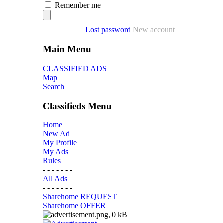
Remember me
Lost password
New account
Main Menu
CLASSIFIED ADS
Map
Search
Classifieds Menu
Home
New Ad
My Profile
My Ads
Rules
- - - - - - -
All Ads
- - - - - - -
Sharehome REQUEST
Sharehome OFFER