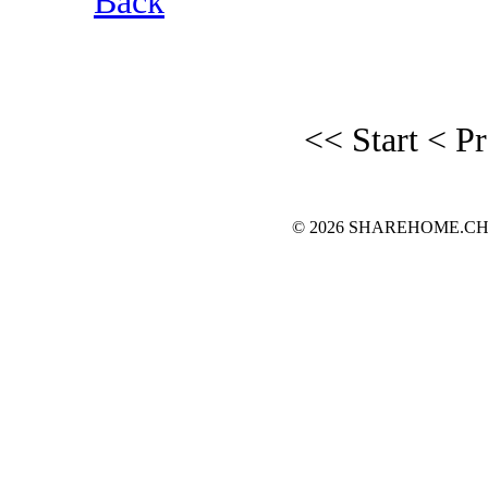
Back
<< Start
< P
© 2026 SHAREHOME.CH...the