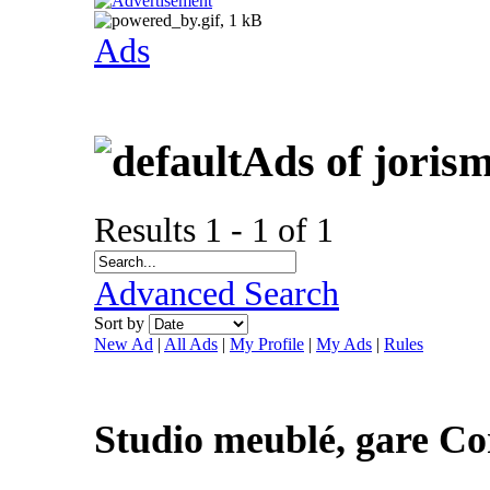
Ads
Ads of joris
Results 1 - 1 of 1
Advanced Search
Sort by
New Ad
|
All Ads
|
My Profile
|
My Ads
|
Rules
Studio meublé, gare C