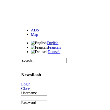
ADS
Map
English
Français
Deutsch
Newsflash
Login
Close
Username
Password