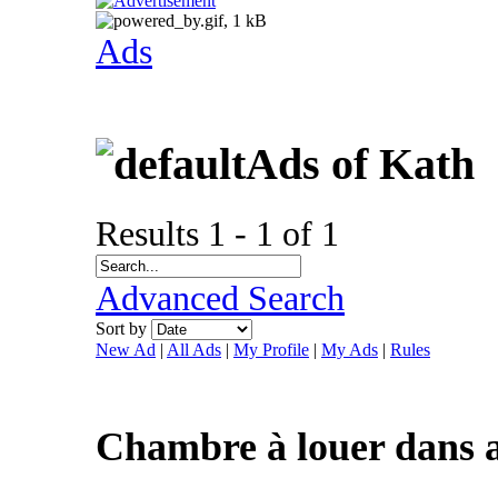
Ads
Ads of Kath
Results 1 - 1 of 1
Advanced Search
Sort by
New Ad
|
All Ads
|
My Profile
|
My Ads
|
Rules
Chambre à louer dans 