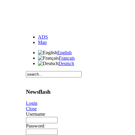
ADS
Map
English
Français
Deutsch
Newsflash
Login
Close
Username
Password