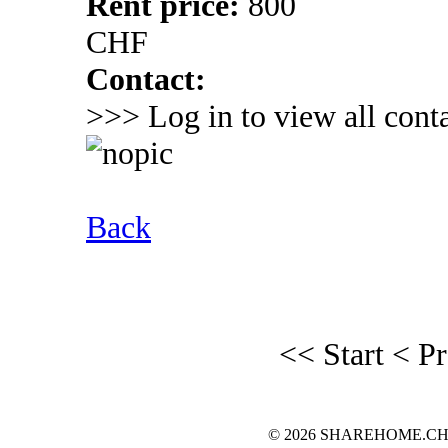
Rent price:
800
CHF
Contact:
>>> Log in to view all conta
Back
<< Start
< P
© 2026 SHAREHOME.CH...the