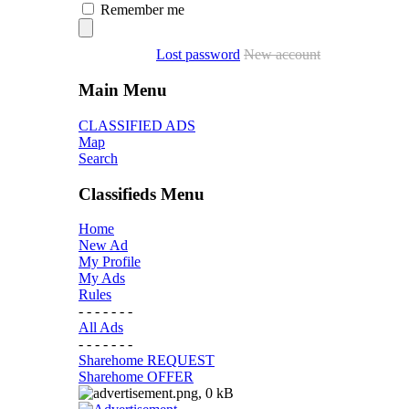
Remember me
Lost password
New account
Main Menu
CLASSIFIED ADS
Map
Search
Classifieds Menu
Home
New Ad
My Profile
My Ads
Rules
- - - - - - -
All Ads
- - - - - - -
Sharehome REQUEST
Sharehome OFFER