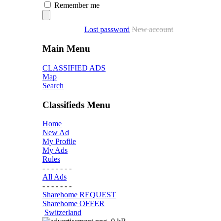
Remember me
Lost password
New account
Main Menu
CLASSIFIED ADS
Map
Search
Classifieds Menu
Home
New Ad
My Profile
My Ads
Rules
- - - - - - -
All Ads
- - - - - - -
Sharehome REQUEST
Sharehome OFFER
Switzerland