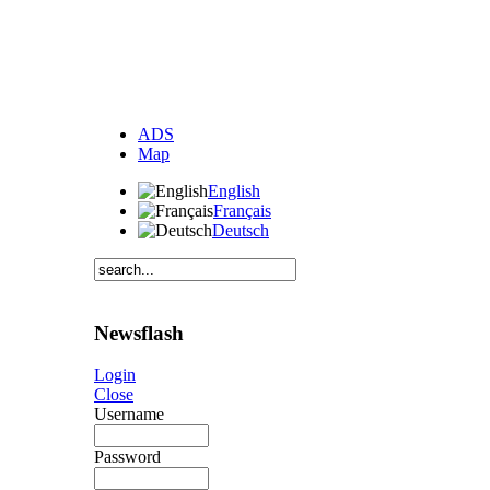
ADS
Map
English
Français
Deutsch
Newsflash
Login
Close
Username
Password